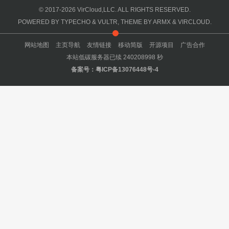
© 2017-2026
VirCloud,LLC.
ALL RIGHTS RESERVED.
POWERED BY
TYPECHO
&
VULTR
, THEME BY
ARMX
&
VIRCLOUD
.
网站地图
主页导航
友情链接
移动简版
开源项目
广告合作
本站低碳服务器已续
240208998
秒
备案号：
粤ICP备13076448号-4