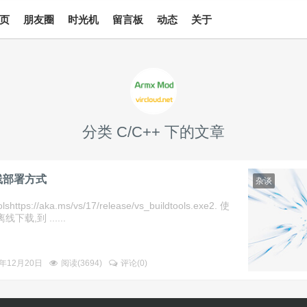
页
朋友圈
时光机
留言板
动态
关于
分类 C/C++ 下的文章
线部署方式
杂谈
lshttps://aka.ms/vs/17/release/vs_buildtools.exe2. 使
载,到 ......
2年12月20日
阅读(
3694
)
评论(
0
)