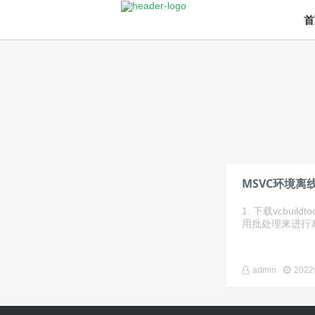
首
MSVC环境离
1. 下载vcbuildtoo
用批处理来进行离线下
admin
202