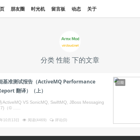
页
朋友圈
时光机
留言板
动态
关于
分类 性能 下的文章
性能基准测试报告（ActiveMQ Performance
性能
 Report 翻译）（上）
veMQ VS SonicMQ, SwiftMQ, JBoss Messaging
7)（© ......
2年10月13日
阅读(
4469
)
评论(
0
)