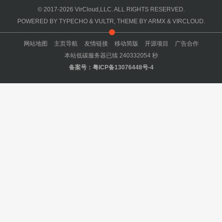
© 2017-2026
VirCloud,LLC.
ALL RIGHTS RESERVED.
POWERED BY
TYPECHO
&
VULTR
, THEME BY
ARMX
&
VIRCLOUD
.
网站地图
主页导航
友情链接
移动简版
开源项目
广告合作
本站低碳服务器已续
240332054
秒
备案号：
粤ICP备13076448号-4