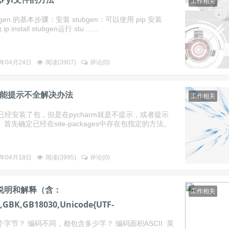
工作相关
gen 的基本步骤：安装 stubgen：可以使用 pip 安装
install stubgen运行 stu ......
3年04月24日
阅读(
3907
)
评论(
0
)
的智能提示不全解决办法
工作相关
on已经安装了包，但是在pycharm就是不提示，或者提示
先确定已经在site-packages中存在包指定的方法。
3年04月18日
阅读(
3995
)
评论(
0
)
说明和解释（含：
工作相关
2,GBK,GB18030,Unicode{UTF-
32}）
字节？ 编码不同，都包含多少字？ 编码面积ASCII: 英