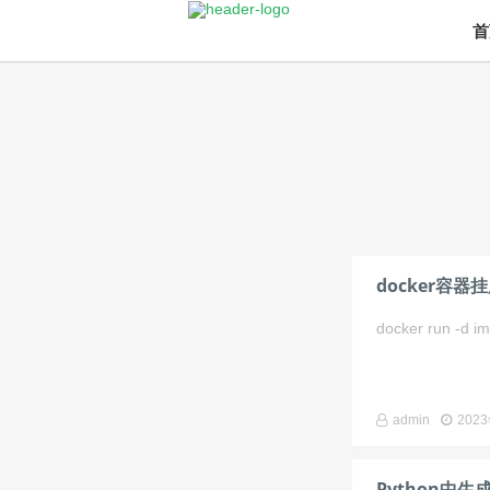
首
docker容
docker run -d ima
admin
202
Python中生