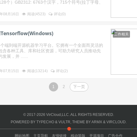
28个）GB2312: 6763个汉字，715个符号(拉丁字母、
1年08月16日
阅读(
4523
)
评论(
0
)
ensorflow(Windows)
工作相关
ow 是一个端到端开源机器学习平台。它拥有一个全面而灵活的
包含各种工具、库和社区资源，可助力研究人员推动先
，并 ......
0年07月15日
阅读(
13214
)
评论(
2
)
1
2
下一页
© 2017-2026
VirCloud,LLC.
ALL RIGHTS RESERVED.
POWERED BY
TYPECHO
&
VULTR
, THEME BY
ARMX
&
VIRCLOUD
.
网站地图
主页导航
友情链接
移动简版
开源项目
广告合作