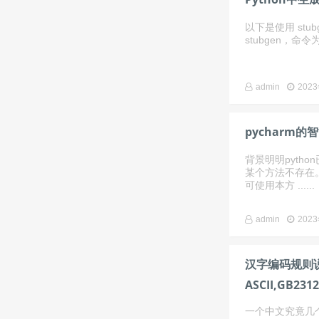
以下是使用 stub
stubgen，命令为 ip 
admin
202
pycharm
背景明明pyth
某个方法不存在。首
可使用本方 ......
admin
202
汉字编码规则
ASCII,GB231
8,UTF16,UTF
一个中文究竟几个