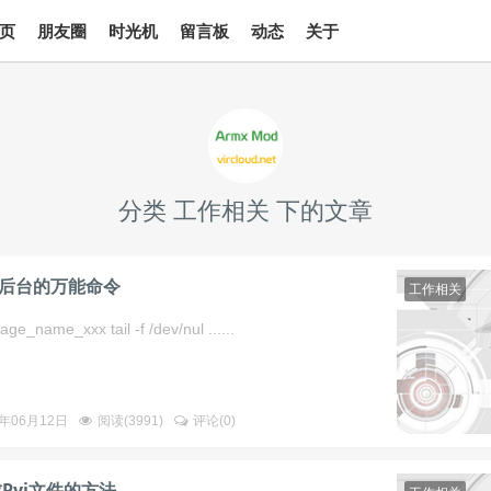
页
朋友圈
时光机
留言板
动态
关于
分类 工作相关 下的文章
器挂后台的万能命令
工作相关
ge_name_xxx tail -f /dev/nul ......
3年06月12日
阅读(
3991
)
评论(
0
)
成Pyi文件的方法