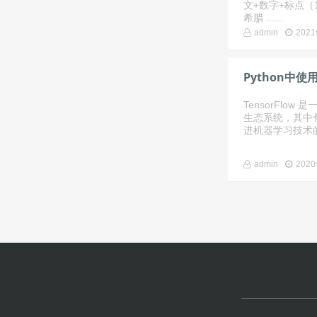
文+数字+标点（1
希腊 ......
admin
202
Python中使用T
TensorFl
生态系统，其中
进机器学习技术的发展
admin
202