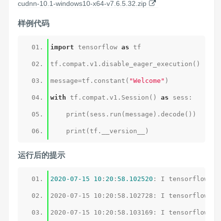
cudnn-10.1-windows10-x64-v7.6.5.32.zip
样例代码
import
 tensorflow 
as
message=tf.constant(
"Welcome"
with
 tf.compat.v1.Session() 
as
运行后的提示
2020
-07
-15
10
:
20
:
58.102520
: I tensorflow/co
2020-07-15 10:20:58.102728: I tensorflow/co