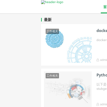
首
最新
doc
工作相关
docker 
admi
Pyt
工作相关
以下是使
stubge
admi