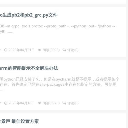
oc生成pb2和pb2_grc.py文件
38 -m grpc_tools.protoc --proto_path=. --python_out=./python --
th ......
n
2023年04月21日
阅读(
3903
)
评论(
0
)
harm的智能提示不全解决办法
明python已经安装了包，但是在pycharm就是不提示，或者提示某个
存在。首先确定已经在site-packages中存在包指定的方法。可使用
..
n
2023年04月18日
阅读(
3978
)
评论(
0
)
全景声 最佳设置方案