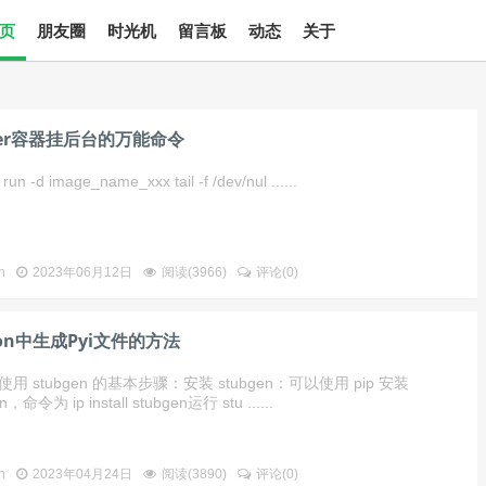
页
朋友圈
时光机
留言板
动态
关于
ker容器挂后台的万能命令
run -d image_name_xxx tail -f /dev/nul ......
n
2023年06月12日
阅读(
3966
)
评论(
0
)
hon中生成Pyi文件的方法
用 stubgen 的基本步骤：安装 stubgen：可以使用 pip 安装
n，命令为 ip install stubgen运行 stu ......
n
2023年04月24日
阅读(
3890
)
评论(
0
)