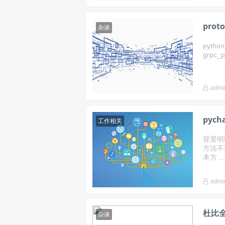
prot
杂谈
python
grpc_py
admi
pyc
工作相关
背景明
方法不
本方 ....
admi
杜比
杂谈