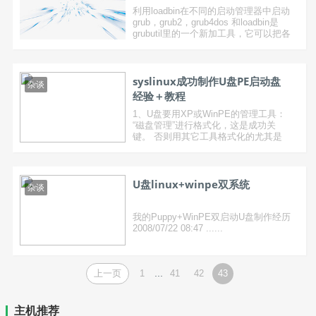
利用loadbin在不同的启动管理器中启动
grub，grub2，grub4dos 和loadbin是
grubutil里的一个新加工具，它可以把各
种系统文件转化为 ......
syslinux成功制作U盘PE启动盘
杂谈
经验＋教程
1、U盘要用XP或WinPE的管理工具：
“磁盘管理”进行格式化，这是成功关
键。 否则用其它工具格式化的尤其是
反复格 ......
U盘linux+winpe双系统
杂谈
我的Puppy+WinPE双启动U盘制作经历
2008/07/22 08:47 ......
...
上一页
1
41
42
43
主机推荐