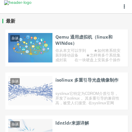
最新
Qemu 通用虚拟机（linux和
杂谈
WINdos）
你从本文可以学到 ★如何将系统安
装到移动设备 ★怎样将多个系统集
成封装 在一块硬盘上安装多个操作
系统，不仅安装麻烦，多系统的维护更
是一个棘手的难题。相信很 ......
isolinux 多重引导光盘镜像制作
杂谈
syslinux它特定为CDROM介质引导，
开发了isolinux 。其多重引导的兼容性
高，被受人们接受. 在syslinux官网
上，有关 ......
ldntldr来源详解
杂谈